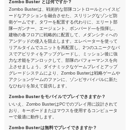
Zombo Buster とは何ですか？
Zombo Busterは、戦術的な部隊コントロールとハイスピ
ードなアクションを融合させた、スリリングなゾンビ防
衛ゲームです。タワーを配置する代わりに、エリート部
隊—ガンナー、エージェント、ボンバード—を指揮し、
建物の各フロアに戦略的に配置して、メダンシティへの
アンデッドの侵入を阻止します。エレベーターを使って
リアルタイムでユニットを再配置し、2つのユニークなパ
スでアビリティをアップグレードし、ミッション後に強
力な才能をアンロックして、部隊のパフォーマンスを向
上させましょう。ダイナミックなゲームプレイとアップ
グレードシステムにより、Zombo Busterは戦略ゲームや
アクションゲームのファンに、ゾンビサバイバルに新た
なひねりを加えて提供します。
Zombo Busterをモバイルでプレイできますか？
いいえ、Zombo BusterはPCでのプレイ用に設計されて
おり、キーボードまたはマウスを使用するコンピュータ
ーで最適に動作します。
Zombo Busterは無料でプレイできますか？