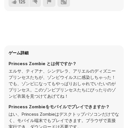
125
ゲーム詳細
Princess Zombie とは何ですか？
エルサ、ティアナ、シンデレラ、アリエルのディズニー
プリンセスたちが、ゾンビウイルスに感染しちゃった！
でも、ゾンビになってもやっぱりおしゃれでいたいのが
プリンセス。このゾンビプリンセスたちにぴったりのゾ
ンビ衣装を見つけてあげてね！
Princess Zombieをモバイルでプレイできますか？
はい、Princess Zombieはデスクトップパソコンだけでな
く、モバイル端末でもプレイできます。ブラウザで直接
実行でき、ダウンロードは不要です。