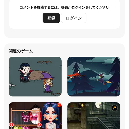
コメントを投稿するには、登録かログインをしてください
登録
ログイン
関連のゲーム