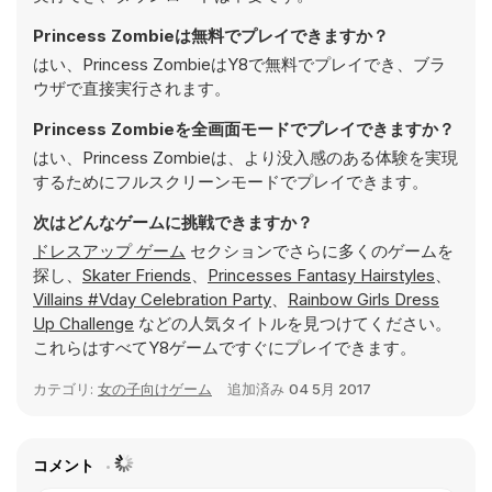
Princess Zombieは無料でプレイできますか？
はい、Princess ZombieはY8で無料でプレイでき、ブラ
ウザで直接実行されます。
Princess Zombieを全画面モードでプレイできますか？
はい、Princess Zombieは、より没入感のある体験を実現
するためにフルスクリーンモードでプレイできます。
次はどんなゲームに挑戦できますか？
ドレスアップ ゲーム
セクションでさらに多くのゲームを
探し、
Skater Friends
、
Princesses Fantasy Hairstyles
、
Villains #Vday Celebration Party
、
Rainbow Girls Dress
Up Challenge
などの人気タイトルを見つけてください。
これらはすべてY8ゲームですぐにプレイできます。
カテゴリ:
女の子向けゲーム
追加済み
04 5月 2017
コメント