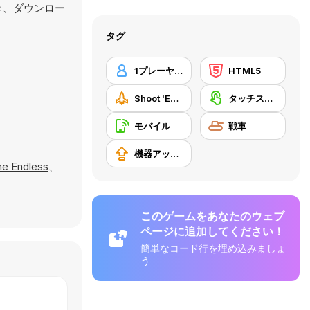
でき、ダウンロー
タグ
1プレーヤー
HTML5
Shoot 'Em Up
タッチスクリーン
モバイル
戦車
機器アップグレードの購入
ne Endless
、
このゲームをあなたのウェブ
ページに追加してください！
簡単なコード行を埋め込みましょ
う