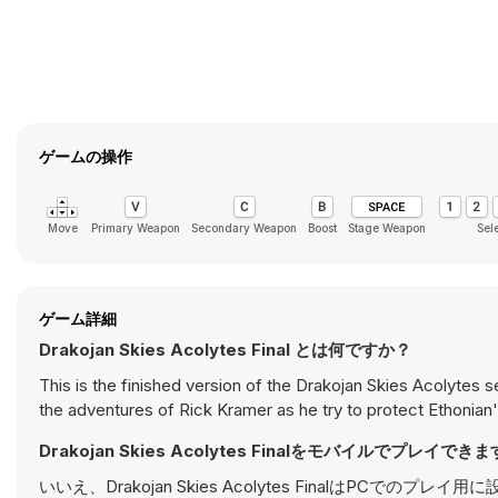
ゲームの操作
Move
Primary Weapon
Secondary Weapon
Boost
Stage Weapon
Sel
ゲーム詳細
Drakojan Skies Acolytes Final とは何ですか？
This is the finished version of the Drakojan Skies Acolyte
the adventures of Rick Kramer as he try to protect Ethonian'
Drakojan Skies Acolytes Finalをモバイルでプレイでき
いいえ、Drakojan Skies Acolytes Finalは