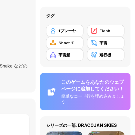
タグ
1プレーヤー
Flash
Shoot 'Em Up
宇宙
宇宙船
飛行機
r Snake
などの
このゲームをあなたのウェブ
ページに追加してください！
簡単なコード行を埋め込みましょ
う
シリーズの一部: DRACOJAN SKIES