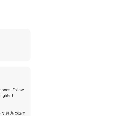
eapons. Follow
fighter!
ーターで最適に動作