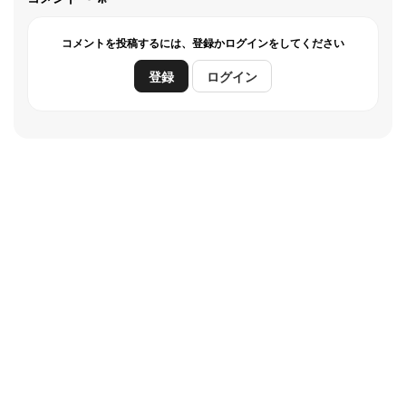
コメントを投稿するには、登録かログインをしてください
登録
ログイン