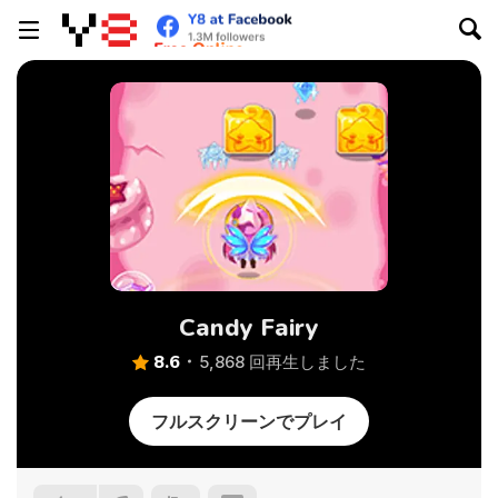
Candy Fairy
8.6
5,868 回再生しました
フルスクリーンでプレイ