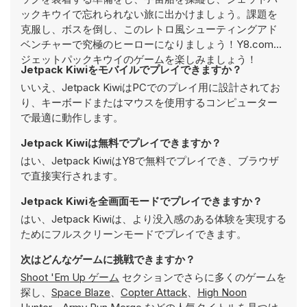
ックキウイで忘れられない旅に出かけましょう。課題を
克服し、ボスを倒し、このレトロ風シューティングアド
ベンチャーで究極のヒーローになりましょう！Y8.comで
ジェットパックキウイのゲームを楽しみましょう！
Jetpack Kiwiをモバイルでプレイできますか？
いいえ、Jetpack KiwiはPCでのプレイ用に設計されてお
り、キーボードまたはマウスを使用するコンピューター
で最適に動作します。
Jetpack Kiwiは無料でプレイできますか？
はい、Jetpack KiwiはY8で無料でプレイでき、ブラウザ
で直接実行されます。
Jetpack Kiwiを全画面モードでプレイできますか？
はい、Jetpack Kiwiは、より没入感のある体験を実現する
ためにフルスクリーンモードでプレイできます。
次はどんなゲームに挑戦できますか？
Shoot 'Em Up ゲーム
セクションでさらに多くのゲームを
探し、
Space Blaze
、
Copter Attack
、
High Noon